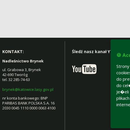
KONTAKT:
Śledź nasz kanał YT:
🍪 Ac
Nadleśnictwo Brynek
Stron
ul. Grabowa 3, Brynek
cooki
42-690 Tworóg
do pre
tel. 32 285-74-63
do cel
brynek@katowice.lasy.gov.pl
Je�eli
plikac
nr konta bankowego: BNP
PARIBAS BANK POLSKA S.A. 16
intern
2030 0045 1110 0000 0063 4100