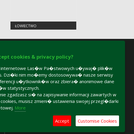
ŁOWIECTWO
cept cookies & privacy policy?
y internetowe Las�w Pa�stwowych u�ywaj� plik�w
es. Dzi�ki nim mo�emy dostosowywa� nasze serwisy
ferencji u�ytkownik�w oraz zbiera� anonimowe dane
�w statystycznych.
 nie zgadzasz si� na zapisywanie informacji zawartych w
h cookies, musisz zmieni� ustawienia swojej przegl�darki
etowej.
More
Accept
Customise Cookies