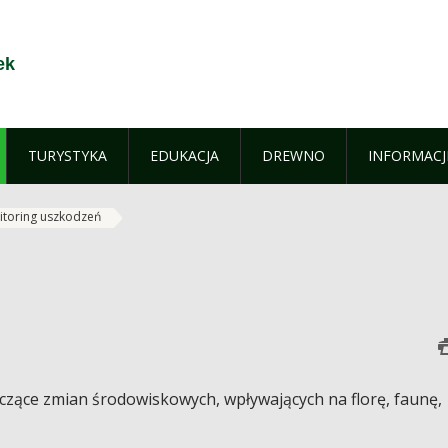
ek
TURYSTYKA
EDUKACJA
DREWNO
INFORMACJ
itoring uszkodzeń
czące zmian środowiskowych, wpływających na florę, faunę,