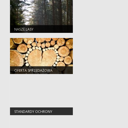
NASZE LASY
OFERTA SPRZEDAŻOWA
NADLEŚNICTWA
STANDARDY OCHRONY
MAŁOLETNICH