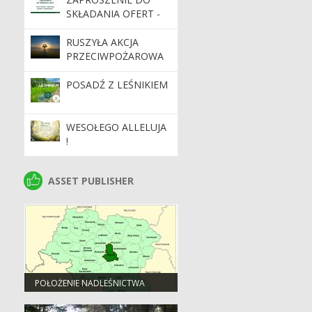
SKŁADANIA OFERT -
KURS PILARZA
RUSZYŁA AKCJA
PRZECIWPOŻAROWA
W LASACH
PAŃSTWOWYCH
POSADŹ Z LEŚNIKIEM
WESOŁEGO ALLELUJA
!
ASSET PUBLISHER
ASSET PUBLISHER
POŁOŻENIE NADLEŚNICTWA