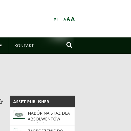
A
A
A
PL

E
KONTAKT
ASSET PUBLISHER
ASSET PUBLISHER
NABÓR NA STAŻ DLA
ABSOLWENTÓW
SZKÓŁ ŚREDNICH I
WYŻSZYCH 2026/2027
ZAPROSZENIE DO